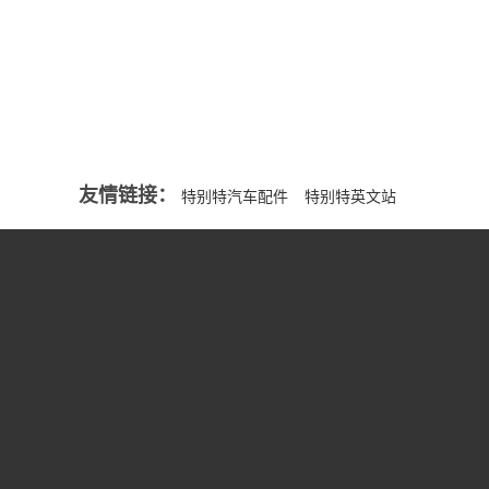
INDUSTRY
MORE+
友情链接：
特别特汽车配件
特别特英文站
我们
新闻资讯
免维护轮边油封
展示
资质荣誉
轮边油封系列
资源
联系我们
差速器油封系列
变速箱油封系列
曲轴油封系列